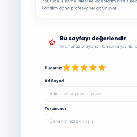
YouTube izlenme hilesi ile videolarım kısa süre
Kanalım daha profesyonel görünüyor.
Bu sayfayı değerlendir
Yorumunuz onaylandıktan sonra yayınlana
1 yıldız
2 yıldız
3 yıldız
4 yıldız
5 yıldız
Puanınız
Ad Soyad
Yorumunuz