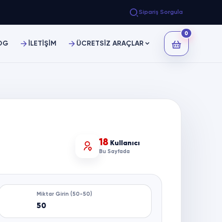
Sipariş Sorgula
0
OG
İLETİŞİM
ÜCRETSİZ ARAÇLAR
18
Kullanıcı
Bu Sayfada
Miktar Girin (50-50)