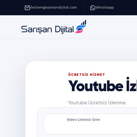
iletisim@sarisandijital.com
Whatsapp
ÜCRETSİZ HİZMET
Youtube İz
Youtube Ücretsiz İzlenme
Video Linkinizi Girin
#