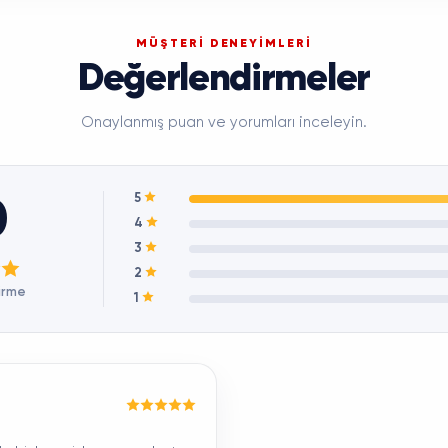
MÜŞTERİ DENEYİMLERİ
Değerlendirmeler
Onaylanmış puan ve yorumları inceleyin.
5
0
4
3
2
irme
1