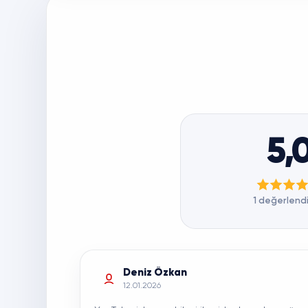
5,
1 değerlend
Deniz Özkan
12.01.2026