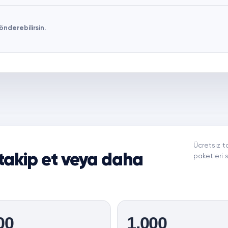
önderebilirsin.
Ücretsiz t
 takip et veya daha
paketleri 
00
1.000