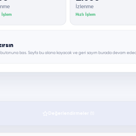
enme
İzlenme
ı İşlem
Hızlı İşlem
ırsın
at” butonuna bas. Sayfa bu alana kayacak ve geri sayım burada devam ede
Değerlendirmeler
(1)