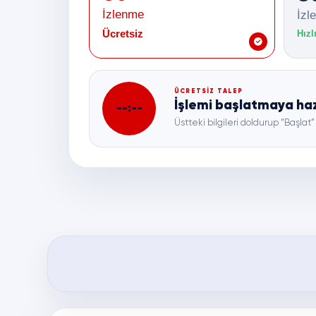
İzlenme
İzl
Ücretsiz
Hızl
ÜCRETSİZ TALEP
İşlemi başlatmaya haz
--:--
Üstteki bilgileri doldurup “Başl