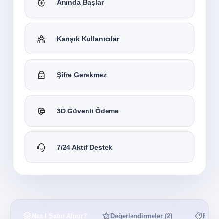
Anında Başlar
Karışık Kullanıcılar
Şifre Gerekmez
3D Güvenli Ödeme
7/24 Aktif Destek
Nasıl Satın Alınır?
Değerlendirmeler
(2)
Fiyat