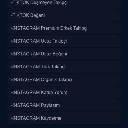
Çıkmanın Anahtarı
TİKTOK Düşmeyen Takipçi
Artık sadece kaliteli içerik yeterli değil.
Algoritmanın sizi fark etmesi için takipçi
TİKTOK Beğeni
sayınızın güçlü olması şart. Bu yüzden
TikTok
INSTAGRAM Premium Erkek Takipçi
takipçi satın al
hizmeti, dijital stratejinizin
merkezinde olmalı.
INSTAGRAM Ucuz Takipçi
Diğer TikTok Paketleri
INSTAGRAM Ucuz Beğeni
TikTok beğeni satın al
TikTok izlenme satın al
INSTAGRAM Türk Takipçi
TikTok yorum satın al
INSTAGRAM Organik Takipçi
TikTok kaydetme satın al
INSTAGRAM Kadın Yorum
INSTAGRAM Paylaşım
INSTAGRAM Kaydetme