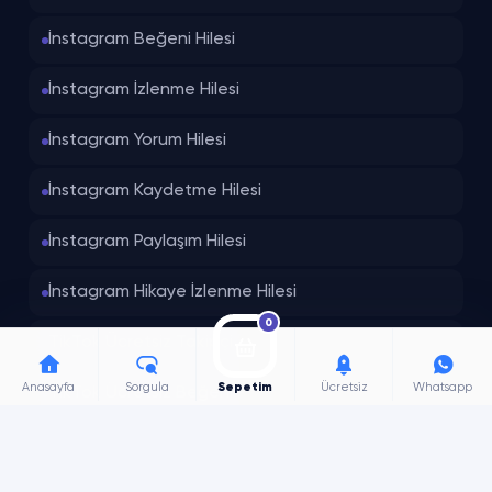
İnstagram Beğeni Hilesi
İnstagram İzlenme Hilesi
İnstagram Yorum Hilesi
İnstagram Kaydetme Hilesi
İnstagram Paylaşım Hilesi
İnstagram Hikaye İzlenme Hilesi
0
TikTok Ücretsiz Takipçi
Anasayfa
Sorgula
Sepetim
Ücretsiz
Whatsapp
TikTok Ücretsiz Beğeni
TikTok Ücretsiz İzlenme