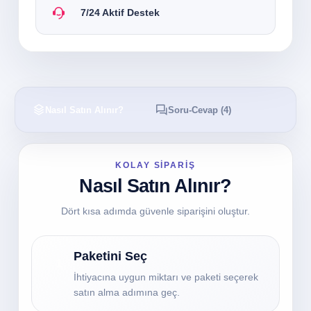
7/24 Aktif Destek
Nasıl Satın Alınır?
Soru-Cevap
(4)
S
KOLAY SİPARİŞ
Nasıl Satın Alınır?
Dört kısa adımda güvenle siparişini oluştur.
Paketini Seç
1
İhtiyacına uygun miktarı ve paketi seçerek
satın alma adımına geç.