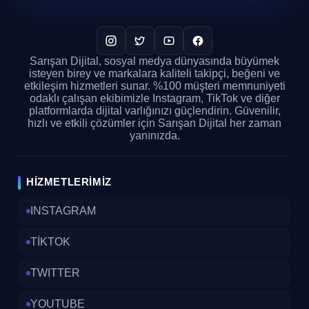
Hikaye görünürlüğünü arttırma
Etkileşim oranlarının artması
Marka bilinirliğini artırma
Sarışan Dijital, sosyal medya dünyasında büyümek
Hedef kitleye daha etkili ulaşma
isteyen birey ve markalara kaliteli takipçi, beğeni ve
Rekabet avantajı sağlama
etkileşim hizmetleri sunar. %100 müşteri memnuniyeti
Sosyal kanıt oluşturma
odaklı çalışan ekibimizle Instagram, TikTok ve diğer
Hızlı sonuçlar elde etme
platformlarda dijital varlığınızı güçlendirin. Güvenilir,
hızlı ve etkili çözümler için Sarışan Dijital her zaman
Bireyler ve işletmeler,
instagram hikaye
yanınızda.
izlenme arttirma
yöntemlerini kullanarak
içeriklerinin daha fazla izlenmesini
HIZMETLERIMIZ
sağlayabilirler. Ancak, bu sürecin doğru bir
şekilde yönetilmesi ve güvenilir kaynaklardan
INSTAGRAM
hizmet alınması önemlidir. Unutmayın ki, satın
alacağınız izlenmelerin organik bir etkileşim
TİKTOK
yaratması, Instagram algoritmasında olumlu
sonuçlar elde etmenize yardımcı olacaktır.
TWITTER
Instagram Hikaye İzlenme
YOUTUBE