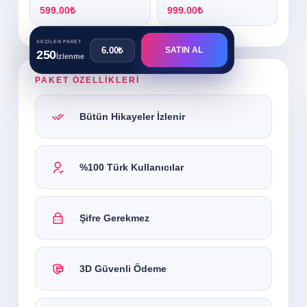
599.00₺
999.00₺
SEÇILEN PAKET
6.00₺
SATIN AL
250
İzlenme
PAKET ÖZELLİKLERİ
Bütün Hikayeler İzlenir
%100 Türk Kullanıcılar
Şifre Gerekmez
3D Güvenli Ödeme