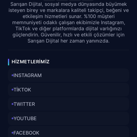
Sarışan Dijital, sosyal medya dünyasında büyümek
isteyen birey ve markalara kaliteli takipçi, beğeni ve
Google 5 Yıldızlı Yorumun
etkileşim hizmetleri sunar. %100 müşteri
Avantajları
memnuniyeti odaklı çalışan ekibimizle Instagram,
İşletmenizin
güvenilirliğini ve itibarını
TikTok ve diğer platformlarda dijital varlığınızı
artırır.
güçlendirin. Güvenilir, hızlı ve etkili çözümler için
Sarışan Dijital her zaman yanınızda.
Arama motoru sıralamalarında
yükselmenize yardımcı olur.
Yeni müşterilerin işletmenizi tercih etme
olasılığını artırır.
HIZMETLERIMIZ
Müşteri sadakatini güçlendirir ve tekrar
satın alma oranlarını yükseltir.
INSTAGRAM
Rekabet avantajı sağlar ve sektördeki diğer
işletmelerden sıyrılmanıza olanak tanır.
TİKTOK
Marka bilinirliğinizi artırır ve daha geniş bir
kitleye ulaşmanıza yardımcı olur.
TWITTER
5 yıldızlı yorum
, bir işletmenin kalitesini ve
YOUTUBE
müşteri memnuniyetini yansıtan güçlü bir
göstergedir. Müşteriler genellikle, bir ürün
FACEBOOK
veya hizmet satın almadan önce diğer