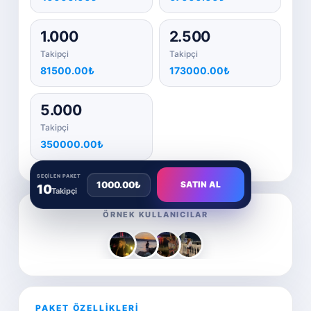
1.000
2.500
Takipçi
Takipçi
81500.00₺
173000.00₺
5.000
Takipçi
350000.00₺
SEÇILEN PAKET
1000.00₺
SATIN AL
10
Takipçi
ÖRNEK KULLANICILAR
PAKET ÖZELLİKLERİ