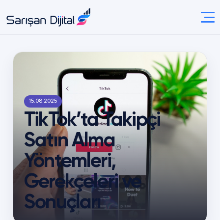
15.08.2025
TikTok’ta Takipçi
Satın Alma
Yöntemleri,
Gerekçeleri ve
Sonuçları