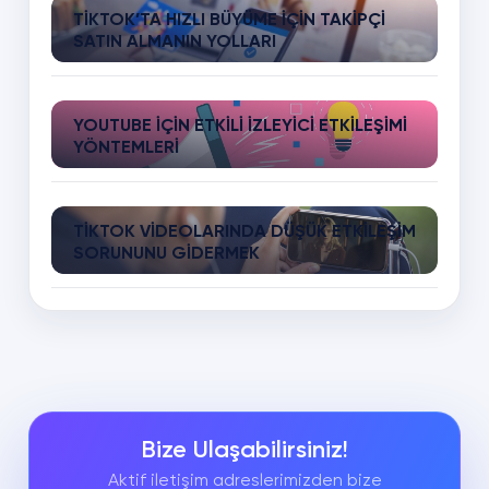
TIKTOK’TA HIZLI BÜYÜME İÇIN TAKIPÇI
SATIN ALMANIN YOLLARI
YOUTUBE İÇIN ETKILI İZLEYICI ETKILEŞIMI
YÖNTEMLERI
TIKTOK VIDEOLARINDA DÜŞÜK ETKILEŞIM
SORUNUNU GIDERMEK
Bize Ulaşabilirsiniz!
Aktif iletişim adreslerimizden bize