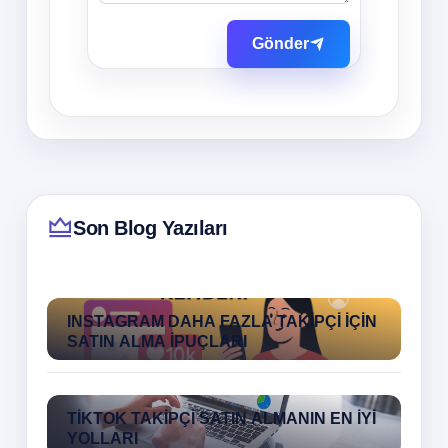
Gönder
Son Blog Yazıları
INSTAGRAM DAHA FAZLA TAKIPÇI İÇIN
SATIN ALMA İPUÇLARI
TIKTOK TAKIPÇI SATIN ALMANIN EN İYI
YOLLARI