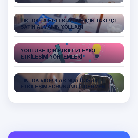
TIKTOK’TA HIZLI BÜYÜME İÇIN TAKIPÇI
SATIN ALMANIN YOLLARI
YOUTUBE İÇIN ETKILI İZLEYICI
ETKILEŞIMI YÖNTEMLERI
TIKTOK VIDEOLARINDA DÜŞÜK
ETKILEŞIM SORUNUNU GIDERMEK