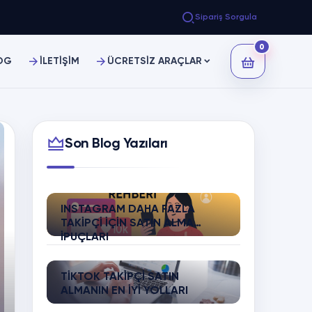
Sipariş Sorgula
0
OG
İLETİŞİM
ÜCRETSİZ ARAÇLAR
Son Blog Yazıları
INSTAGRAM DAHA FAZLA
TAKIPÇI İÇIN SATIN ALMA
İPUÇLARI
TIKTOK TAKIPÇI SATIN
ALMANIN EN İYI YOLLARI