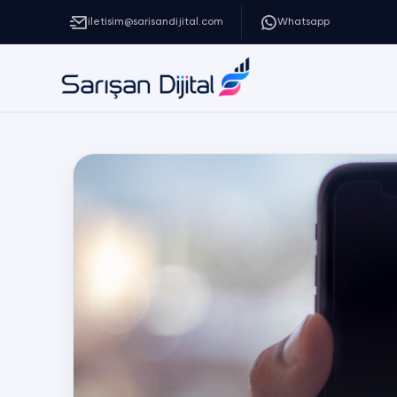
iletisim@sarisandijital.com
Whatsapp