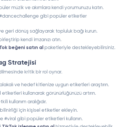
üler müzik ve akımlara kendi yorumunuzu katın.
#dancechallenge gibi popüler etiketler
 geri dönüş sağlayarak topluluk bağı kurun.
birleştirip kendi imzanızı atın.
Tok beğeni satın al
paketleriyle destekleyebilirsiniz.
g Stratejisi
ilmesinde kritik bir rol oynar.
alakalı ve hedef kitlenize uygun etiketleri araştırın.
etiketleri kullanarak görünürlüğünüzü artırın.
li kullanım aralığıdır.
linirliği için kişisel etiketler ekleyin.
 #viral gibi popüler etiketleri kullanın.
i
TikTok izlenme satın al
hizmetiyle destekleyebilir,