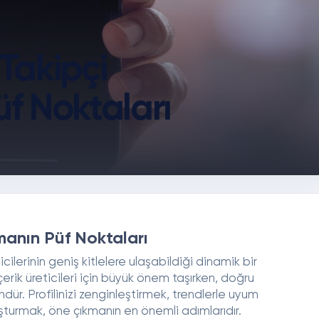
 Takipçi
f Noktaları
manın Püf Noktaları
ticilerinin geniş kitlelere ulaşabildiği dinamik bir
erik üreticileri için büyük önem taşırken, doğru
dür. Profilinizi zenginleştirmek, trendlerle uyum
uşturmak, öne çıkmanın en önemli adımlarıdır.