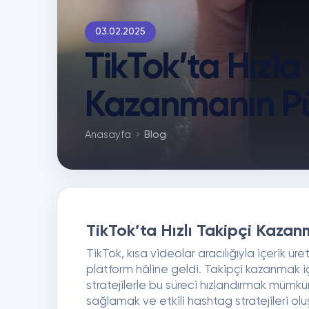
03.02.2025
TikTok’ta Hızla
Kazanmanın Pü
Anasayfa
Blog
TikTok’ta Hızlı Takipçi Kazan
TikTok, kısa videolar aracılığıyla içerik üre
platform hâline geldi. Takipçi kazanmak iç
stratejilerle bu süreci hızlandırmak mümkün
sağlamak ve etkili hashtag stratejileri ol