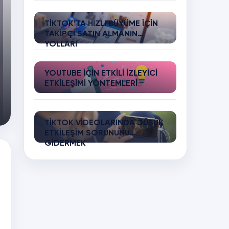
TIKTOK’TA HIZLI BÜYÜME İÇIN
TAKIPÇI SATIN ALMANIN
YOLLARI
YOUTUBE İÇIN ETKILI İZLEYICI
ETKILEŞIMI YÖNTEMLERI
TIKTOK VIDEOLARINDA DÜŞÜK
ETKILEŞIM SORUNUNU
GIDERMEK