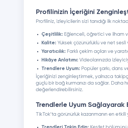
Profilinizin İçeriğini Zenginleşt
Profiliniz, izleyicilerin sizi tanıdığı ilk nokt
Çeşitlilik:
Eğlenceli, öğretici ve ilham ver
Kalite:
Yüksek çözünürlüklü ve net sesli 
Yaratıcılık:
Farklı çekim açıları ve yaratı
Hikâye Anlatımı:
Videolarınızda izleyic
Trendlere Uyum:
Popüler şarkı, dans ve
İçeriğinizi zenginleştirmek, yalnızca taki
güçlü bir bağ kurmanızı da sağlar. Daha h
değerlendirebilirsiniz.
Trendlerle Uyum Sağlayarak Et
TikTok’ta görünürlük kazanmanın en etkili y
Trendleri Takip Edin:
Keşfet bölümünü d