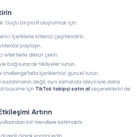
irin
adır. Güçlü bir profil oluşturmak için:
ici içeriklerle kitlenizi çeşitlendirin.
videolar paylaşın.
cı efektlerle dikkat çekin.
iyle bağ kuracak hikâyeler sunun.
 challenge’larla içeriklerinizi güncel tutun.
pçi kazanmanızı değil, aynı zamanda izleyiciyle daha
ızlı büyüme için
TikTok takipçi satın al
seçeneklerini de
kileşimi Artırın
ollarından biri trendlere katılmaktır.
üzenli olarak kontrol edin.