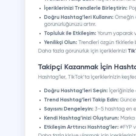
İçeriklerinizi Trendlerle Birleştirin:
Pop
Doğru Hashtag’leri Kullanın:
Örneğin 
görünürlüğünüzü artırır.
Topluluk ile Etkileşim:
Yorum yaparak ve
Yenilikçi Olun:
Trendleri özgün fikirlerle 
Daha fazla görünürlük için içeriklerinizi
Tik
Takipçi Kazanmak İçin Hashta
Hashtag’ler, TikTok’ta içeriklerinizin keşfed
Doğru Hashtag’leri Seçin:
İçeriğinizle 
Trend Hashtag’leri Takip Edin:
Güncel 
Sayısını Dengeleyin:
3–5 hashtag en etki
Kendi Hashtag’inizi Oluşturun:
Marka bi
Etkileşim Arttırıcı Hashtag’ler:
#FYP ve
Daha fazla kişiye ulaşmak için içerikleriniz