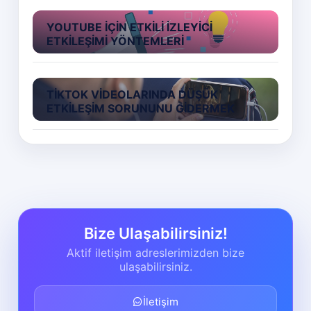
YOUTUBE İÇIN ETKILI İZLEYICI
ETKILEŞIMI YÖNTEMLERI
TIKTOK VIDEOLARINDA DÜŞÜK
ETKILEŞIM SORUNUNU GIDERMEK
Bize Ulaşabilirsiniz!
Aktif iletişim adreslerimizden bize
ulaşabilirsiniz.
İletişim