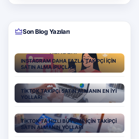
Son Blog Yazıları
INSTAGRAM DAHA FAZLA TAKIPÇI İÇIN
SATIN ALMA İPUÇLARI
TIKTOK TAKIPÇI SATIN ALMANIN EN İYI
YOLLARI
TIKTOK’TA HIZLI BÜYÜME İÇIN TAKIPÇI
SATIN ALMANIN YOLLARI