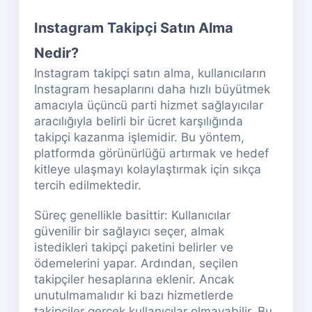
Instagram Takipçi Satın Alma
Nedir?
Instagram takipçi satın alma, kullanıcıların
Instagram hesaplarını daha hızlı büyütmek
amacıyla üçüncü parti hizmet sağlayıcılar
aracılığıyla belirli bir ücret karşılığında
takipçi kazanma işlemidir. Bu yöntem,
platformda görünürlüğü artırmak ve hedef
kitleye ulaşmayı kolaylaştırmak için sıkça
tercih edilmektedir.
Süreç genellikle basittir: Kullanıcılar
güvenilir bir sağlayıcı seçer, almak
istedikleri takipçi paketini belirler ve
ödemelerini yapar. Ardından, seçilen
takipçiler hesaplarına eklenir. Ancak
unutulmamalıdır ki bazı hizmetlerde
takipçiler gerçek kullanıcılar olmayabilir. Bu