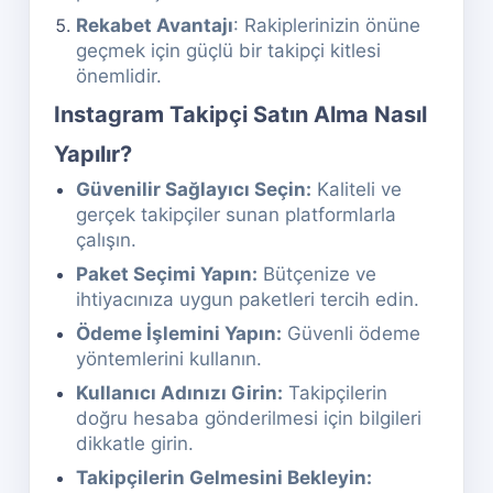
Rekabet Avantajı
: Rakiplerinizin önüne
geçmek için güçlü bir takipçi kitlesi
önemlidir.
Instagram Takipçi Satın Alma Nasıl
Yapılır?
Güvenilir Sağlayıcı Seçin:
Kaliteli ve
gerçek takipçiler sunan platformlarla
çalışın.
Paket Seçimi Yapın:
Bütçenize ve
ihtiyacınıza uygun paketleri tercih edin.
Ödeme İşlemini Yapın:
Güvenli ödeme
yöntemlerini kullanın.
Kullanıcı Adınızı Girin:
Takipçilerin
doğru hesaba gönderilmesi için bilgileri
dikkatle girin.
Takipçilerin Gelmesini Bekleyin: