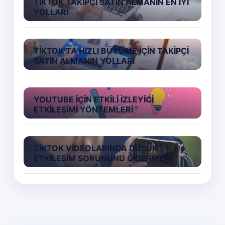
TIKTOK TAKIPÇI SATIN ALMANIN EN İYI
YOLLARI
TIKTOK’TA HIZLI BÜYÜME İÇIN TAKIPÇI
SATIN ALMANIN YOLLARI
YOUTUBE İÇIN ETKILI İZLEYICI
ETKILEŞIMI YÖNTEMLERI
TIKTOK VIDEOLARINDA DÜŞÜK
ETKILEŞIM SORUNUNU GIDERMEK