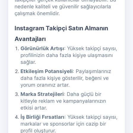
nedenle kaliteli ve güvenilir sağlayıcılarla
çalışmak önemlidir.
Instagram Takipçi Satın Almanın
Avantajları
Görünürlük Artışı
: Yüksek takipçi sayısı,
profilinizin daha fazla kişiye ulaşmasını
sağlar.
Etkileşim Potansiyeli
: Paylaşımlarınız
daha fazla kişiye gösterilir, beğeni ve
yorum oranınız artar.
Marka Stratejileri
: Daha güçlü bir
kitleyle reklam ve kampanyalarınızın
etkisi artar.
İş Birliği Fırsatları
: Yüksek takipçi sayısı,
markalar ve sponsorlar için cazip bir
profil oluşturur.