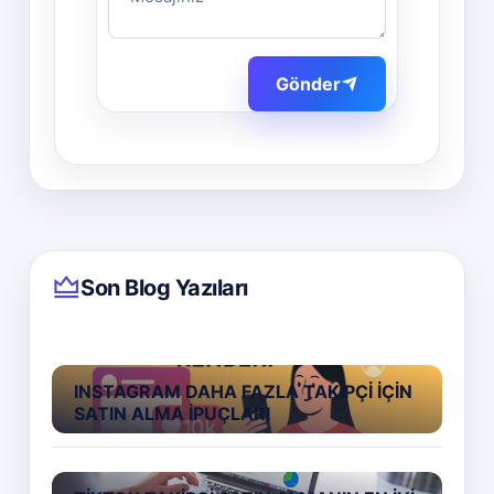
Gönder
Son Blog Yazıları
INSTAGRAM DAHA FAZLA TAKIPÇI İÇIN
SATIN ALMA İPUÇLARI