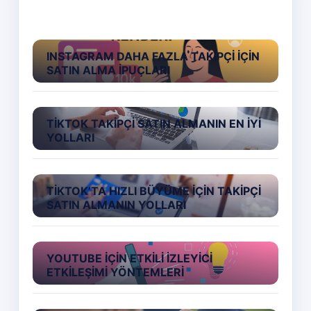
INSTAGRAM DAHA FAZLA TAKIPÇI İÇIN
SATIN ALMA İPUÇLARI
TIKTOK TAKIPÇI SATIN ALMANIN EN İYI
YOLLARI
TIKTOK’TA HIZLI BÜYÜME İÇIN TAKIPÇI
SATIN ALMANIN YOLLARI
YOUTUBE İÇIN ETKILI İZLEYICI
ETKILEŞIMI YÖNTEMLERI