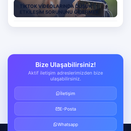
TIKTOK VIDEOLARINDA DÜŞÜK
ETKILEŞIM SORUNUNU GIDERMEK
Bize Ulaşabilirsiniz!
Aktif iletişim adreslerimizden bize
ulaşabilirsiniz.
İletişim
E-Posta
Whatsapp