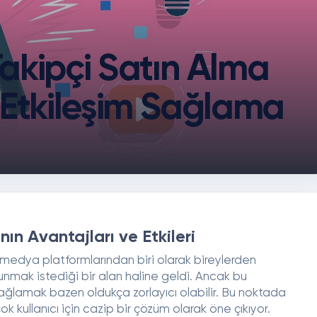
akipçi Satın Alma
 Etkileşim Sağlama
ın Avantajları ve Etkileri
edya platformlarından biri olarak bireylerden
nmak istediği bir alan haline geldi. Ancak bu
ğlamak bazen oldukça zorlayıcı olabilir. Bu noktada
k kullanıcı için cazip bir çözüm olarak öne çıkıyor.