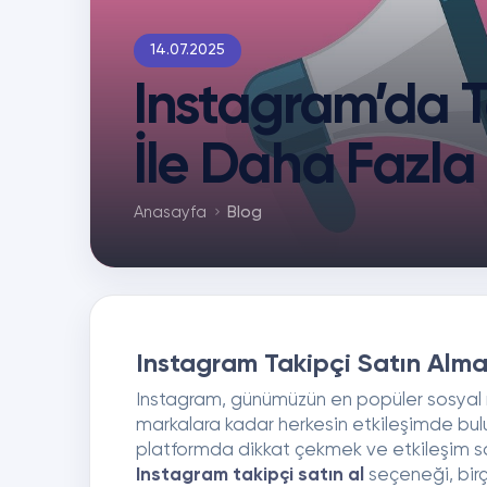
14.07.2025
Instagram’da T
İle Daha Fazla
Anasayfa
Blog
Instagram Takipçi Satın Alman
Instagram, günümüzün en popüler sosyal m
markalara kadar herkesin etkileşimde bulu
platformda dikkat çekmek ve etkileşim sa
Instagram takipçi satın al
seçeneği, birço