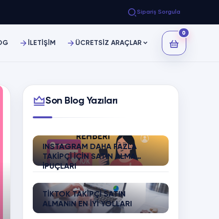
Sipariş Sorgula
0
OG
İLETİŞİM
ÜCRETSİZ ARAÇLAR
Son Blog Yazıları
INSTAGRAM DAHA FAZLA
TAKIPÇI İÇIN SATIN ALMA
İPUÇLARI
TIKTOK TAKIPÇI SATIN
ALMANIN EN İYI YOLLARI