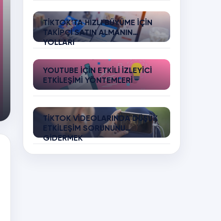
TIKTOK’TA HIZLI BÜYÜME İÇIN
TAKIPÇI SATIN ALMANIN
YOLLARI
YOUTUBE İÇIN ETKILI İZLEYICI
ETKILEŞIMI YÖNTEMLERI
TIKTOK VIDEOLARINDA DÜŞÜK
ETKILEŞIM SORUNUNU
GIDERMEK