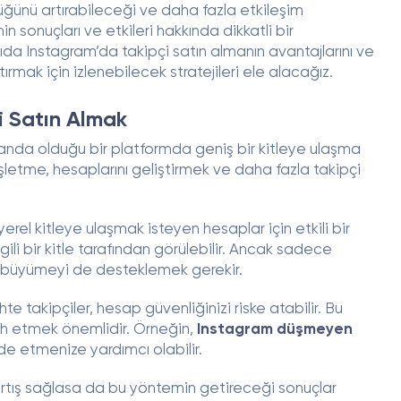
lüğünü artırabileceği ve daha fazla etkileşim
sonuçları ve etkileri hakkında dikkatli bir
a Instagram’da takipçi satın almanın avantajlarını ve
ırmak için izlenebilecek stratejileri ele alacağız.
i Satın Almak
 planda olduğu bir platformda geniş bir kitleye ulaşma
işletme, hesaplarını geliştirmek ve daha fazla takipçi
yerel kitleye ulaşmak isteyen hesaplar için etkili bir
ili bir kitle tarafından görülebilir. Ancak sadece
k büyümeyi de desteklemek gerekir.
 takipçiler, hesap güvenliğinizi riske atabilir. Bu
cih etmek önemlidir. Örneğin,
Instagram düşmeyen
elde etmenize yardımcı olabilir.
r artış sağlasa da bu yöntemin getireceği sonuçlar