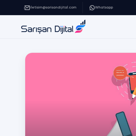
iletisim@sarisandijital.com
Whatsapp