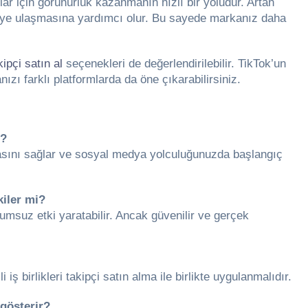
lar için görünürlük kazanmanın hızlı bir yoludur. Artan
kişiye ulaşmasına yardımcı olur. Bu sayede markanız daha
ipçi satın al
seçenekleri de değerlendirilebilir. TikTok’un
zı farklı platformlarda da öne çıkarabilirsiniz.
r?
asını sağlar ve sosyal medya yolculuğunuzda başlangıç
kiler mi?
lumsuz etki yaratabilir. Ancak güvenilir ve gerçek
li iş birlikleri takipçi satın alma ile birlikte uygulanmalıdır.
 gösterir?