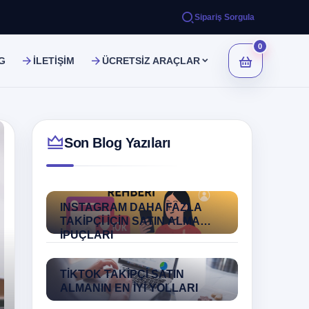
Sipariş Sorgula
0
G
İLETİŞİM
ÜCRETSİZ ARAÇLAR
Son Blog Yazıları
INSTAGRAM DAHA FAZLA
TAKIPÇI İÇIN SATIN ALMA
İPUÇLARI
TIKTOK TAKIPÇI SATIN
ALMANIN EN İYI YOLLARI