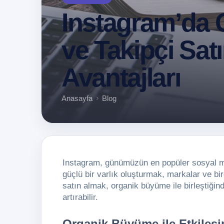
Instagram’da
ve Takipçi Sat
Avantajları
Anasayfa
Blog
Instagram, günümüzün en popüler sosyal me
güçlü bir varlık oluşturmak, markalar ve bir
satın almak, organik büyüme ile birleştiğind
artırabilir.
Organik Büyüme ile Etkileşi